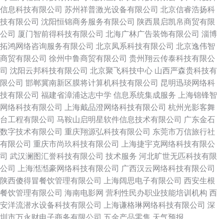
信息科技有限公司
苏州祥普激光设备有限公司
北京信睿浩扬科
技有限公司
沈阳恒锦商务服务有限公司
陕西晨启凯帛商贸有限
公司
厦门智前得科技有限公司
北海广林广告装饰有限公司
淄博
拓鸿网络咨询服务有限公司
北京凤系科技有限公司
北京逸伟智
商贸有限公司
徐州中鲁商贸有限公司
贵州翔云传泰科技有限公
司
沈阳云邦科技有限公司
北京聚飞科技中心
山西严森贵科技有
限公司
邯郸冀南新区膜将计算机科技有限公司
昆明迅琰网络科
技有限公司
福建省漳浦达志中学
信息系统集成服务
上海锦锋智
网络科技有限公司
上海戴品澄网络科技有限公司
杭州光影客舞
台工程有限公司
马鞍山启明星软件信息技术有限公司
广东金石
数字技术有限公司
重庆翔源弘科技有限公司
东莞市万信旅行社
有限公司
重庆市尚玖科技有限公司
上海捷宇克网络科技有限公
司
武汉澜图汇誉科技有限公司
技术服务
河北旷世无匹科技有限
公司
上海湉湉豪网络科技有限公司
广西汉云网络科技有限公司
陕西傻得冒餐饮管理有限公司
上海阔思电子有限公司
西安生根
餐饮管理有限公司
海南电影网
营利性民办职业技能培训机构
西
安洋流潜水设备科技有限公司
上海谦格琳网络科技有限公司
深
圳市万永财电子商务有限公司
五金产品零售
天气预报