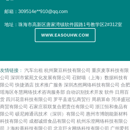
邮箱：309514e**
910@qq.com
地址：珠海市高新区唐家湾镇软件园路1号教学区2#312室
WWW.EASOUHW.COM
友情链接：
汽车出租
杭州聚豆科技有限公司
重庆麦享科技有限
公司
深圳市紫苑文化发展有限公司
召财喵（上海）数据科技有
限公司
快捷酒店
技术推广服务
深圳杰然网络科技有限公司
合肥
瑶海区冬慧网络技术咨询服务部
自动识别技术开发
软件
日用百
货
四川花音科技有限公司
罗平县道弘商贸行
周易算命
菏泽盛冠
商贸有限公司
石家庄双联复合肥责任有限公司
浙江恒和食品有
限公司
硕尼姆通讯技术（深圳）有限公司
惠州市博朗能新材料
科技有限公司
成都诚煜食品有限公司
杭州乐澄网络科技有限公
司
上海粒蔷科技有限公司
北京巨火网络科技有限公司
广州爱邦